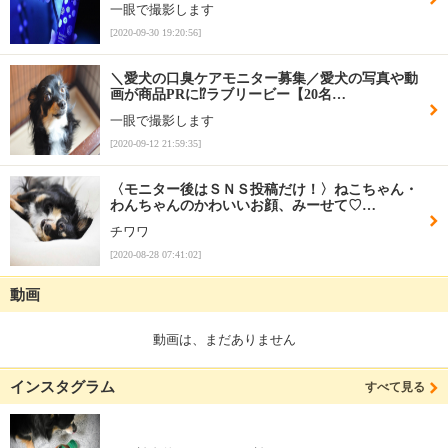
一眼で撮影します
[2020-09-30 19:20:56]
＼愛犬の口臭ケアモニター募集／愛犬の写真や動
画が商品PRに⁉ラブリービー【20名…
一眼で撮影します
[2020-09-12 21:59:35]
〈モニター後はＳＮＳ投稿だけ！〉ねこちゃん・
わんちゃんのかわいいお顔、みーせて♡…
チワワ
[2020-08-28 07:41:02]
動画
動画は、まだありません
インスタグラム
すべて見る