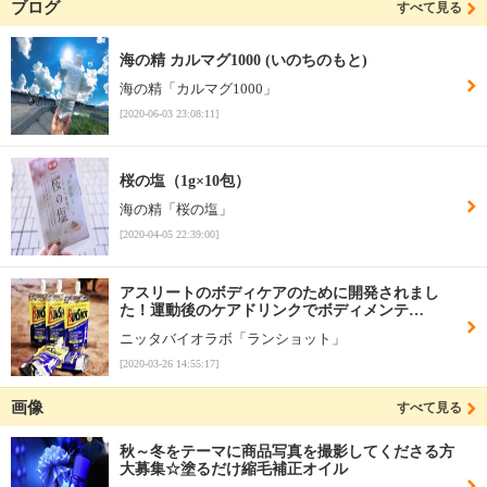
ブログ
すべて見る
海の精 カルマグ1000 (いのちのもと)
海の精「カルマグ1000」
[2020-06-03 23:08:11]
桜の塩（1g×10包）
海の精「桜の塩」
[2020-04-05 22:39:00]
アスリートのボディケアのために開発されまし
た！運動後のケアドリンクでボディメンテ…
ニッタバイオラボ「ランショット」
[2020-03-26 14:55:17]
画像
すべて見る
秋～冬をテーマに商品写真を撮影してくださる方
大募集☆塗るだけ縮毛補正オイル