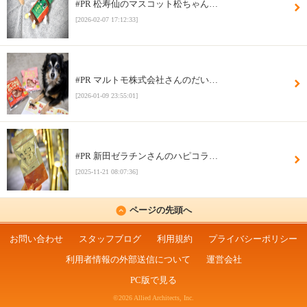
#PR 松寿仙のマスコット松ちゃん…
[2026-02-07 17:12:33]
#PR マルトモ株式会社さんのだい…
[2026-01-09 23:55:01]
#PR 新田ゼラチンさんのハピコラ…
[2025-11-21 08:07:36]
ページの先頭へ
お問い合わせ
スタッフブログ
利用規約
プライバシーポリシー
利用者情報の外部送信について
運営会社
PC版で見る
©2026 Allied Architects, Inc.