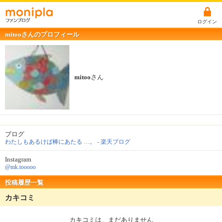
ログイン
mitooさんのプロフィール
mitoo
さん
ブログ
わたしもあるけば棒にあたる …。 - 楽天ブログ
Instagram
@mk.tooooo
投稿履歴一覧
カキコミ
カキコミは、まだありません