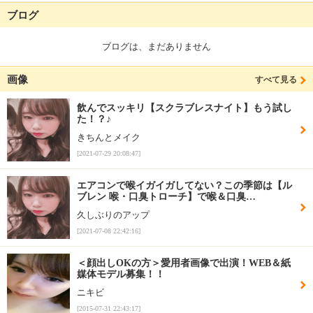
ブログ
ブログは、まだありません
画像
すべて見る
飲んでスッキリ【スクラブレスナイト】もう試し
た！？♪
きちんとメイク
[2021-07-29 20:08:47]
エアコンで喉イガイガしてない？この季節は【ル
ブレン 喉・口臭トローチ】で喉＆口臭…
久しぶりのアップ
[2021-07-08 22:42:16]
＜顔出しOKの方＞愛用者画像で出演！WEB＆紙
媒体モデル募集！！
ニキビ
[2015-07-31 22:43:17]