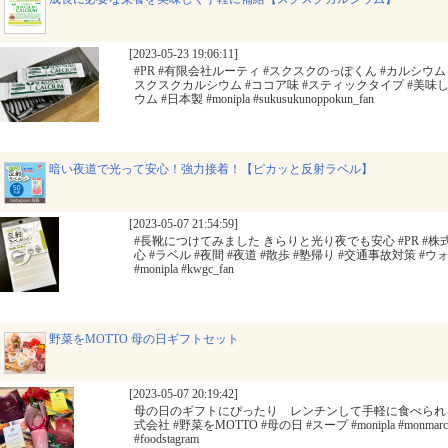
[2023-05-23 19:06:11]
#PR #有限会社ルーティ #スクスクのっぽくん #カルシウム 
スクスクカルシウム #ココア味 #スティックタイプ #美味し
ウム #日本製 #monipla #sukusukunoppokun_fan
暗い夜道で光って安心！強力接着！【ピカッと反射ラベル】
[2023-05-07 21:54:59]
#長靴につけてみました きらりと光り夜でも安心 #PR #株式会
心 #ラベル #夜間 #夜道 #散歩 #塾帰り #交通事故対策 #ウォ
#monipla #kwgc_fan
野菜をMOTTO 母の日ギフトセット
[2023-05-07 20:19:42]
母の日のギフトにぴったり レンチンして手軽に食べられるス
式会社 #野菜をMOTTO #母の日 #スープ #monipla #monmarche_fan
#foodstagram