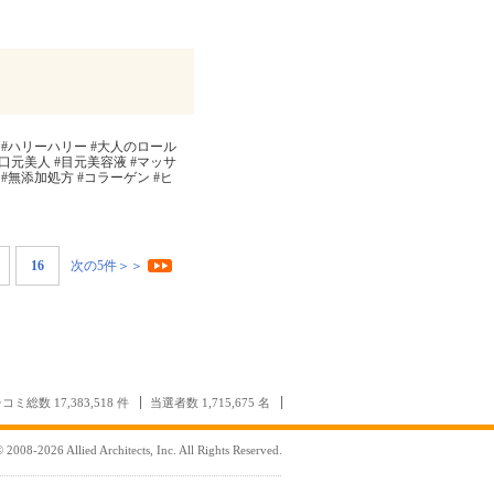
#ハリーハリー #大人のロール
口元美人 #目元美容液 #マッサ
#無添加処方 #コラーゲン #ヒ
16
次の5件＞＞
コミ総数 17,383,518 件
当選者数 1,715,675 名
 2008-2026 Allied Architects, Inc. All Rights Reserved.