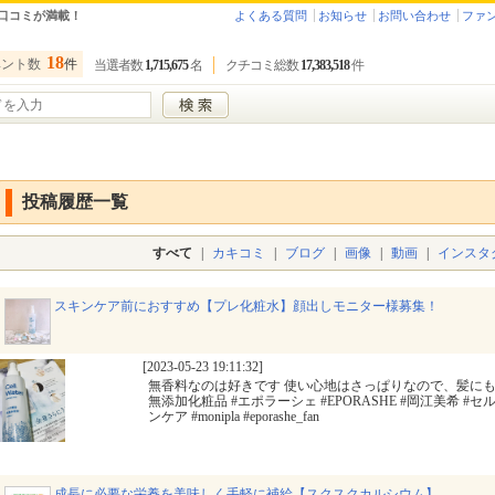
口コミが満載！
よくある質問
お知らせ
お問い合わせ
ファ
18
ベント数
件
当選者数
1,715,675
名
クチコミ総数
17,383,518
件
投稿履歴一覧
すべて
|
カキコミ
|
ブログ
|
画像
|
動画
|
インスタ
スキンケア前におすすめ【プレ化粧水】顔出しモニター様募集！
[2023-05-23 19:11:32]
無香料なのは好きです 使い心地はさっぱりなので、髪にも肌
無添加化粧品 #エポラーシェ #EPORASHE #岡江美希 #
ンケア #monipla #eporashe_fan
成長に必要な栄養を美味しく手軽に補給【スクスクカルシウム】