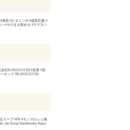
#身長 #ビタミンD #成長応援 #
い #そのまま飲める #マグネシ
社KAWAGUCHI #反射 #安
ーキング #KAWAGUCHI
ープ #PR #モンマルシェ株
 #soup #mothersday #tasty