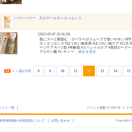
ハリーハリー 大人ロールオンエッセンス
[2023-05-07 20:16:20]
肌にスーと馴染む ローラーがスムーズで使いやすい #PR 
オンエッセンス #ほうれい線改善 #ほうれい線ケア #口元 #
ージケア #ハリ肌 #年齢肌 #スペシャルケア #美顔ローラー 
アルロン酸 #レチノー
…
続きを見る
＜＜前の5件
8
9
10
11
12
13
14
15
ベント一覧
イベント総数 97,689 件
クチ
Copyright ©
利用者情報の外部送信について
お問い合わせ