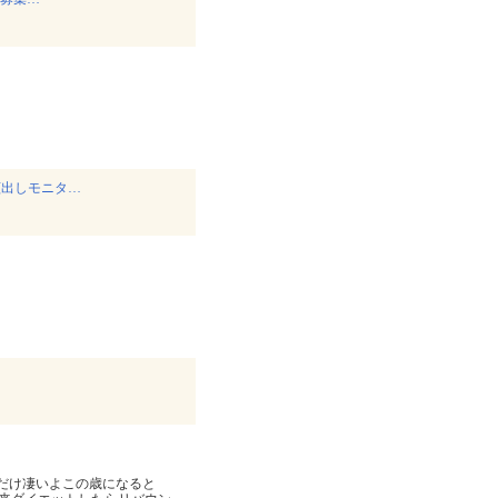
顔出しモニタ…
っただけ凄いよこの歳になると