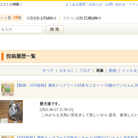
口コミが満載！
よくある質問
お知らせ
お問い合わせ
ファ
19
ベント数
件
当選者数
1,715,654
名
クチコミ総数
17,383,196
件
投稿履歴一覧
すべて
|
カキコミ
|
ブログ
|
画像
|
動画
|
インスタ
【動画・SNS投稿】鹿肉ドッグフード試食モニター 1~10歳のワンちゃん2
愛犬達です。
[2021-06-27 11:39:15]
これからも元気に長生きして欲しいから 是非、参加した
【SNS投稿】鹿肉ドッグフード試食モニター 1~10歳のワンちゃん30名様