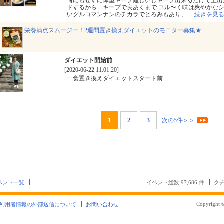
何にもせずに体重キープ難しいしキープ出来るだけで上出
ドするから キープで良あくまで ユル〜く味は爽やかな
いグルコマンナンのチカラでとろみもあり、
…
続きを見
栄養満点スムージー！2週間置き換えダイエットのモニター募集★
ダイエット開始前
[2020-06-22 11:01:20]
一食置き換えダイエットスタート前
1
2
3
次の5件＞＞
ベント一覧
イベント総数 97,686 件
クチ
Copyright ©
利用者情報の外部送信について
お問い合わせ