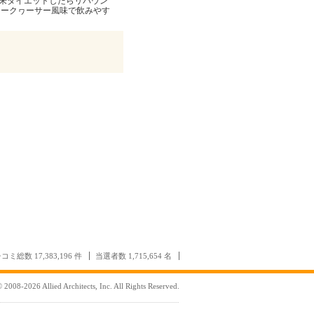
来ダイエットしたらリバウン
シークヮーサー風味で飲みやす
る
コミ総数 17,383,196 件
当選者数 1,715,654 名
 2008-2026 Allied Architects, Inc. All Rights Reserved.