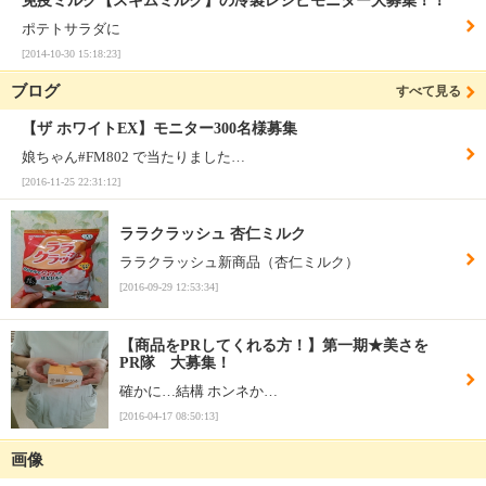
免疫ミルク【スキムミルク】の冷製レシピモニター大募集！！
ポテトサラダに
[2014-10-30 15:18:23]
ブログ
すべて見る
【ザ ホワイトEX】モニター300名様募集
娘ちゃん#FM802 で当たりました…
[2016-11-25 22:31:12]
ララクラッシュ 杏仁ミルク
ララクラッシュ新商品（杏仁ミルク）
[2016-09-29 12:53:34]
【商品をPRしてくれる方！】第一期★美さを
PR隊 大募集！
確かに…結構 ホンネか…
[2016-04-17 08:50:13]
画像