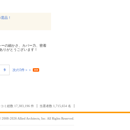
必需品！
レーの細かさ、カバー力、密着
ありがとうございます！
9
次の5件＞＞
コミ総数 17,383,196 件
当選者数 1,715,654 名
 2008-2026 Allied Architects, Inc. All Rights Reserved.