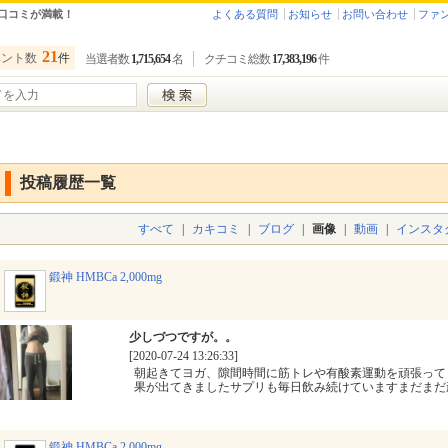
口コミが満載！
よくある質問
お知らせ
お問い合わせ
ファ
21
ベント数
件
当選者数
1,715,654
名
クチコミ総数
17,383,196
件
投稿履歴一覧
すべて
|
カキコミ
|
ブログ
|
画像
|
動画
|
インスタ
鍛神 HMBCa 2,000mg
少しづつですが。。
[2020-07-24 13:26:33]
朝起きてヨガ、隙間時間に筋トレや有酸素運動を頑張って
果が出てきましたサプリも毎日飲み続けていますまだまだ
鍛神 HMBCa 2,000mg