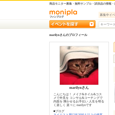
商品モニター募集・無料サンプル・試供品の情報・
募集中イ
marilynさんのプロフィール
marilynさん
こんにちは！ メイク&ネイル&コス
メで外見を コンサル&コーチングで
内面を 輝かせるお手伝い 人生を明る
く楽しく 楽々に marilynです
■ブログ
ネイリスト歴15年3000人以上の接客