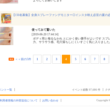
よろしくお願いします
【150名募集】全身スプレーファンデモニター◎インスタ映え必至の夏の
使ってみて驚いた
[2019-06-20 17:44:14]
ボディ用と侮るなかれ とにかく使い勝手がよいです スプ
力、サラサラ感、毛穴落ちしにくいすごく気に入りました
＜＜前の5件
1
2
3
4
5
6
7
8
ベント一覧
イベント総数 97,686 件
クチ
Copyright ©
利用者情報の外部送信について
お問い合わせ