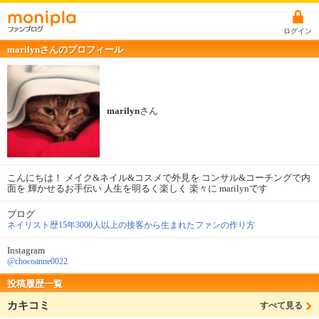
ログイン
marilynさんのプロフィール
marilyn
さん
こんにちは！ メイク&ネイル&コスメで外見を コンサル&コーチングで内
面を 輝かせるお手伝い 人生を明るく楽しく 楽々に marilynです
ブログ
ネイリスト歴15年3000人以上の接客から生まれたファンの作り方
Instagram
@chocoanne0022
投稿履歴一覧
カキコミ
すべて見る