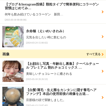
【ブログ＆Instagram投稿】顆粒タイプで簡単便利にコラーゲン
習慣はじめてみ…
何年も飲み続けているコラーゲン 新田…
[2025-03-18 00:00:00]
永命極（えいめいきわみ）
元気を出したい時に飲むもの
[2024-03-24 15:00:02]
画像
すべて見る
【お顔出し写真・年齢出し募集】クーベルチュー
ル プレミアム 割れチョコミックス …
美味しいチョコレートに癒される
[2025-05-18 20:26:53]
【白髪/薄毛・生え際をカンタンに隠す養毛ヘア
ファンデ】本品の使用前後の画像をお送…
旦那様の頭で実験しました。
[2025-01-13 13:07:43]