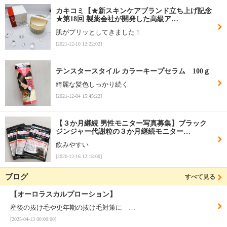
カキコミ【★新スキンケアブランド立ち上げ記念
★第18回 製薬会社が開発した高級ア…
肌がプリッとしてきました！
[2021-12-10 12:22:02]
テンスタースタイル カラーキープセラム 100ｇ
綺麗な髪色しっかり続く
[2021-12-04 15:45:22]
【３か月継続 男性モニター写真募集】ブラック
ジンジャー代謝粒の３か月継続モニター…
飲みやすい
[2020-12-16 12:18:00]
ブログ
すべて見る
【オーロラスカルプローション】
産後の抜け毛や更年期の抜け毛対策に …
[2025-04-13 00:00:00]