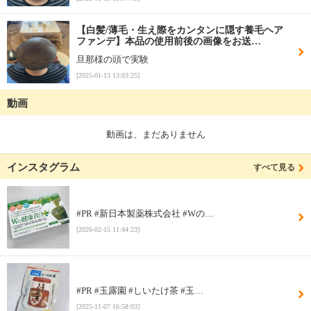
【白髪/薄毛・生え際をカンタンに隠す養毛ヘア
ファンデ】本品の使用前後の画像をお送…
旦那様の頭で実験
[2025-01-13 13:03:25]
動画
動画は、まだありません
インスタグラム
すべて見る
#PR #新日本製薬株式会社 #Wの…
[2026-02-15 11:44:23]
#PR #玉露園 #しいたけ茶 #玉…
[2025-11-07 16:58:03]