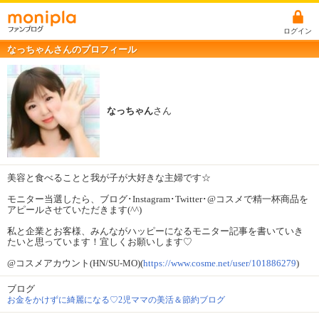
ログイン
なっちゃんさんのプロフィール
なっちゃん
さん
美容と食べることと我が子が大好きな主婦です☆
モニター当選したら、ブログ･Instagram･Twitter･@コスメで精一杯商品を
アピールさせていただきます(^^)
私と企業とお客様、みんながハッピーになるモニター記事を書いていき
たいと思っています！宜しくお願いします♡
@コスメアカウント(HN/SU-MO)(
https://www.cosme.net/user/101886279
)
ブログ
お金をかけずに綺麗になる♡2児ママの美活＆節約ブログ