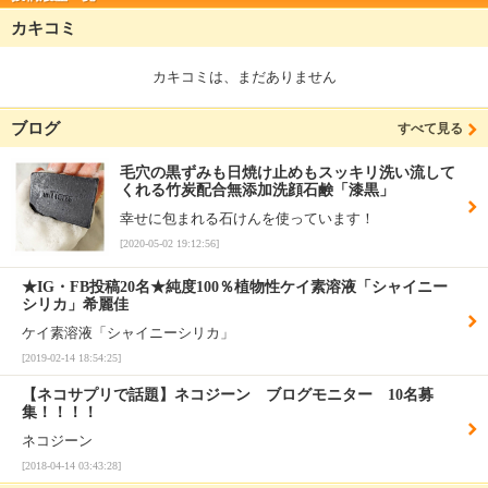
カキコミ
カキコミは、まだありません
ブログ
すべて見る
毛穴の黒ずみも日焼け止めもスッキリ洗い流して
くれる竹炭配合無添加洗顔石鹸「漆黒」
幸せに包まれる石けんを使っています！
[2020-05-02 19:12:56]
★IG・FB投稿20名★純度100％植物性ケイ素溶液「シャイニー
シリカ」希麗佳
ケイ素溶液「シャイニーシリカ」
[2019-02-14 18:54:25]
【ネコサプリで話題】ネコジーン ブログモニター 10名募
集！！！！
ネコジーン
[2018-04-14 03:43:28]