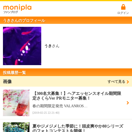
ログイン
うきさんのプロフィール
うき
さん
投稿履歴一覧
画像
すべて見る
【300名大募集！】ヘアエッセンスオイル期間限
定さくらVer PRモニター募集！
春の期間限定発売 VALANROS…
[2019-02-25 22:21:40]
夏やジメジメした季節に！頭皮爽やか80シリーズ
のフォトコンテストを開催！