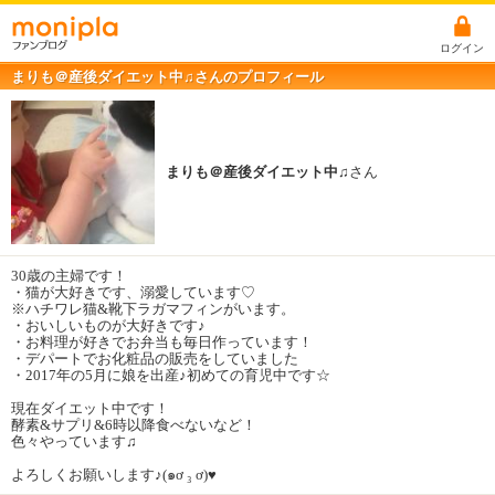
ログイン
まりも＠産後ダイエット中♫さんのプロフィール
まりも＠産後ダイエット中♫
さん
30歳の主婦です！
・猫が大好きです、溺愛しています♡
※ハチワレ猫&靴下ラガマフィンがいます。
・おいしいものが大好きです♪
・お料理が好きでお弁当も毎日作っています！
・デパートでお化粧品の販売をしていました
・2017年の5月に娘を出産♪初めての育児中です☆
現在ダイエット中です！
酵素&サプリ&6時以降食べないなど！
色々やっています♫
よろしくお願いします♪(๑ơ ₃ ơ)♥