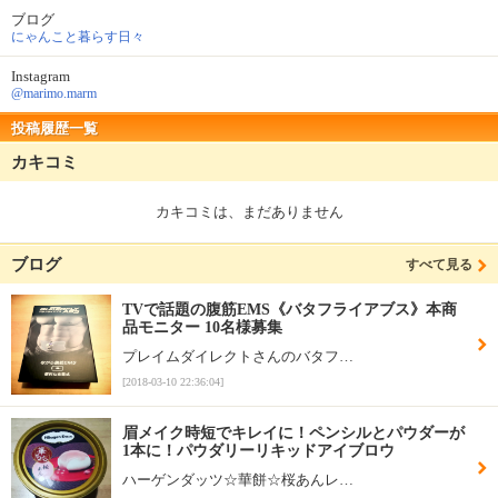
ブログ
にゃんこと暮らす日々
Instagram
@marimo.marm
投稿履歴一覧
カキコミ
カキコミは、まだありません
ブログ
すべて見る
TVで話題の腹筋EMS《バタフライアブス》本商
品モニター 10名様募集
プレイムダイレクトさんのバタフ…
[2018-03-10 22:36:04]
眉メイク時短でキレイに！ペンシルとパウダーが
1本に！パウダリーリキッドアイブロウ
ハーゲンダッツ☆華餅☆桜あんレ…