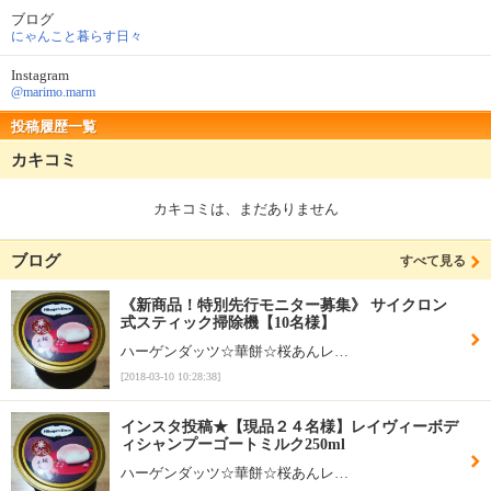
ブログ
にゃんこと暮らす日々
Instagram
@marimo.marm
投稿履歴一覧
カキコミ
カキコミは、まだありません
ブログ
すべて見る
《新商品！特別先行モニター募集》 サイクロン
式スティック掃除機【10名様】
ハーゲンダッツ☆華餅☆桜あんレ…
[2018-03-10 10:28:38]
インスタ投稿★【現品２４名様】レイヴィーボデ
ィシャンプーゴートミルク250ml
ハーゲンダッツ☆華餅☆桜あんレ…