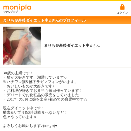
ログイン
まりも＠産後ダイエット中♫さんのプロフィール
まりも＠産後ダイエット中♫
さん
30歳の主婦です！
・猫が大好きです、溺愛しています♡
※ハチワレ猫&靴下ラガマフィンがいます。
・おいしいものが大好きです♪
・お料理が好きでお弁当も毎日作っています！
・デパートでお化粧品の販売をしていました
・2017年の5月に娘を出産♪初めての育児中です☆
現在ダイエット中です！
酵素&サプリ&6時以降食べないなど！
色々やっています♫
よろしくお願いします♪(๑ơ ₃ ơ)♥