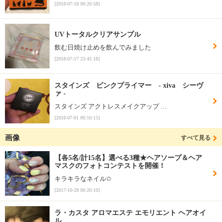
[2018-07-18 00:26:58]
UVトータルクリアサンプル
飲む日焼け止めを飲んでみました
[2018-07-17 23:45:18]
スタインズ ピンクプライマー - xiva シーヴ
ァ -
スタインズ アクトレスメイクアップ …
[2018-07-01 00:10:15]
画像
すべて見る
【各5名/計15名】選べる3種★ヘアソープ＆ヘア
マスクのフォトコンテストを開催！
キラキラなネイル✩
[2017-10-28 00:20:10]
ラ・カスタ アロマエステ エモリエント ヘアオイ
ル