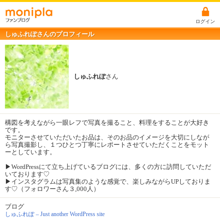
ログイン
しゅふれぽさんのプロフィール
しゅふれぽ
さん
構図を考えながら一眼レフで写真を撮ること、料理をすることが大好き
です。
モニターさせていただいたお品は、そのお品のイメージを大切にしなが
ら写真撮影し、１つひとつ丁寧にレポートさせていただくことをモット
ーとしています。
▶︎WordPressにて立ち上げているブログには、多くの方に訪問していただ
いております♡
▶︎インスタグラムは写真集のような感覚で、楽しみながらUPしておりま
す♡（フォロワーさん３,000人）
ブログ
しゅふれぽ – Just another WordPress site