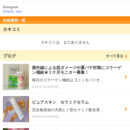
Instagram
@shufu_repo
投稿履歴一覧
カキコミ
カキコミは、まだありません
ブログ
すべて見る
紫外線による肌ダメージや夏バテ対策にコラーゲ
ン補給★１ケ月モニター募集！
毎日のコラーゲン補給は【ニッタバイオ…
[2020-07-20 00:00:00]
ピュアスキン セラミドセラム
完全無添加の天然ヒト型セラミド配合美…
[2020-06-29 00:00:00]