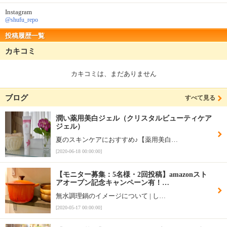
Instagram
@shufu_repo
投稿履歴一覧
カキコミ
カキコミは、まだありません
ブログ
すべて見る
潤い薬用美白ジェル（クリスタルビューティケア
ジェル）
夏のスキンケアにおすすめ♪【薬用美白…
[2020-06-18 00:00:00]
【モニター募集：5名様・2回投稿】amazonスト
アオープン記念キャンペーン有！…
無水調理鍋のイメージについて | し…
[2020-05-17 00:00:00]