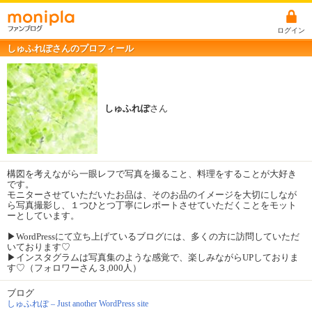
ログイン
しゅふれぽさんのプロフィール
しゅふれぽ
さん
構図を考えながら一眼レフで写真を撮ること、料理をすることが大好き
です。
モニターさせていただいたお品は、そのお品のイメージを大切にしなが
ら写真撮影し、１つひとつ丁寧にレポートさせていただくことをモット
ーとしています。
▶︎WordPressにて立ち上げているブログには、多くの方に訪問していただ
いております♡
▶︎インスタグラムは写真集のような感覚で、楽しみながらUPしておりま
す♡（フォロワーさん３,000人）
ブログ
しゅふれぽ – Just another WordPress site