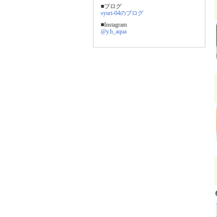
■ブログ
syuri-04のブログ
■Instagram
@y.h_aqua