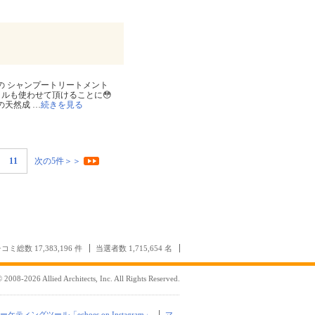
al さんの シャンプートリートメント
イルも使わせて頂けることに😳
つの天然成
…
続きを見る
11
次の5件＞＞
コミ総数 17,383,196 件
当選者数 1,715,654 名
 2008-2026 Allied Architects, Inc. All Rights Reserved.
mマーケティングツール「echoes on Instagram」
マ