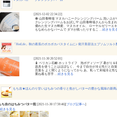
[2021-12-02 22:34:22]
🐝 山田養蜂場 マヌカハニークレンジングバーム 洗い上
クレンジングバームをお試し💛 山田養蜂場さんから生ま
優れた生マヌカ蜂蜜、マヌカオイル、 ローヤルゼリーエキ
もなめらかなバームで ダマが残ったりするこ
…
続きを見
「HotLife」秋の夜長のポカポカバスタイムに♪ 発汗美容法エプソムソルト
[2021-11-30 20:52:01]
🧴 ペリカン石鹸 ホットライフ 泡ボディソープ 暑がり
器具を使うことはほぼなく、 今まで自分が冷え性だと自覚
言葉を よく聞くようになってから あ、私って末端冷え性
重ね着も苦手
…
続きを見る
もち吉★ほんのり甘いはちみつの香りと焦がしバターの豊かな風味の新商
もち吉のはちみつバター煎
[2021-11-30 17:59:46][
ブログ記事へ
]
続きを見る