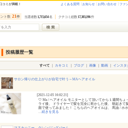
口コミが満載！
よくある質問
お知らせ
お問い合わせ
ファ
21
ベント数
件
当選者数
1,715,654
名
クチコミ総数
17,383,196
件
投稿履歴一覧
すべて
|
カキコミ
|
ブログ
|
画像
|
動画
|
インスタ
サロン帰りの仕上がりが自宅で叶う～MAヘアオイル
[2021-12-05 16:02:21]
🤍 Ma / ヘアオイル モニターとして頂いてから１週間ち
ライ後、 ドライヤーで髪を完全に乾かした後、 朝起きて
面で使ってみました！ こちらのヘアオイルは、 馬油 / ホホバ
…
続きを見る
マヌカハニー クレンジングバーム