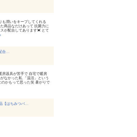
がりも潤いをキープしてくれる
れた商品なだけあって 抗菌力に
スが配合してあります💓 とて
る
配合…
＆暖房器具が苦手で 自宅で暖房
がなかった私 「温活」という
なのかもって思った笑 暑がりで
品【はちみつバ…