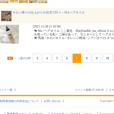
サロン帰りの仕上がりが自宅で叶う～MAヘアオイル
[2021-11-28 21:19:50]
🐎 Ma / ヘアオイル ここ最近、Ma(@andbh_ma_offici
を使っている私✨ ご縁があって、モニターとして ヘアオ
💓 馬油 / ホホバオイル / オレンジ精油 / シアバターの ４
＜＜前の5件
3
4
5
6
7
8
9
10
ベント一覧
イベント総数 97,686 件
クチ
Copyright ©
利用者情報の外部送信について
お問い合わせ
」
動画制作ツール「LetroStudio」
Xマーケティングツール「echoes」
Instagra