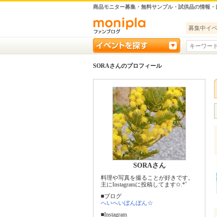
商品モニター募集・無料サンプル・試供品の情報・
募集中イ
SORAさんのプロフィール
SORAさん
料理や写真を撮ることが好きです。
主にInstagramに投稿してます✩.*˚
■ブログ
へいへいぼんぼん☆
■Instagram