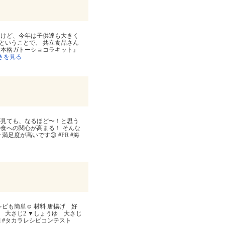
たけど、今年は子供達も大きく
ということで、 共立食品さん
『本格ガトーショコラキット』
きを見る
が見ても、なるほど〜！と思う
食への関心が高まる！ そんな
足度が高いです😊 #PR #海
ピも簡単☺️ 材料 唐揚げ 好
ん 大さじ2 ▼しょうゆ 大さじ
ml #タカラレシピコンテスト