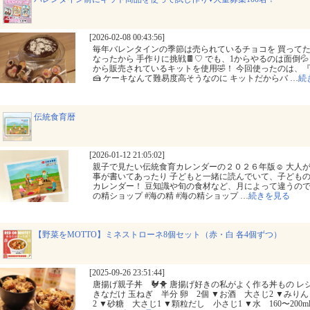
[2026-02-08 00:43:56]
毎年バレンタインの季節は売られているチョコを 買って
なったから 手作りに挑戦🍫♡ でも、1からやるのは面倒
から販売されているキットを使用🤣！ 今回使ったのは、
🍰 ケーキなんて難易度高そうなのに キットだからバ
…
続
伝統食育暦
[2026-01-12 21:05:02]
親子で見たい伝統食育カレンダーの２０２６年版☺️ 大人
事が書いてあったり 子どもと一緒に読んでいて、子どもの
カレンダー！ 豆知識や旬の食材など、月によって違うので 満
の精ショップ #海の精 #海の精ショップ
…
続きを見る
【野菜をMOTTO】ミネストローネ8個セット（赤・白 各4個ずつ）
[2025-09-26 23:51:44]
唐揚げ親子丼 🐓🐥 唐揚げ好きの私がよく作る丼もの レシ
きなだけ 玉ねぎ 半分 卵 2個 ▼お酒 大さじ2 ▼みり
2 ▼砂糖 大さじ1 ▼顆粒だし 小さじ1 ▼水 160〜200