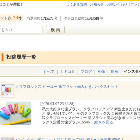
口コミが満載！
よくある質問
お知らせ
お問い合わせ
ファ
23
ベント数
件
当選者数
1,715,675
名
クチコミ総数
17,383,518
件
投稿履歴一覧
すべて
|
カキコミ
|
ブログ
|
画像
|
動画
|
インスタ
クラプロックス ビーユー 歯ブラシ＋歯みがきボックスセット
[2026-03-07 23:32:38]
私の大好きな歯ブラシ、クラプロックス🦷 衛生士さんに
と 使い続けていて、そのクラプロックスに 歯磨き粉と歯ブ
🦷クラプロックスビーユー 歯ブラシ＋歯みがきボックスセット
ックス定番の歯ブラシCS546
…
続きを見る
バレンタイン前にキット商品を使って試し作り♥大量募集100名！