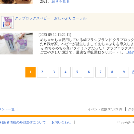
2021
…
続きを見る
クラプロックスベビー おしゃぶりコーラル
[2025-09-12 11:22:11]
めちゃめちゃ愛用している歯ブラシブランド クラプロッ
た❣️ 我が家、ベビーが誕生しまして おしゃぶりを導入し
ら めちゃめちゃ良いタイミングだった！ クラプロックス
ごにやさしい設計で、最適な呼吸運動をサポート し
…
続
1
2
3
4
5
6
7
8
9
ベント一覧
イベント総数 97,689 件
クチ
Copyright ©
利用者情報の外部送信について
お問い合わせ