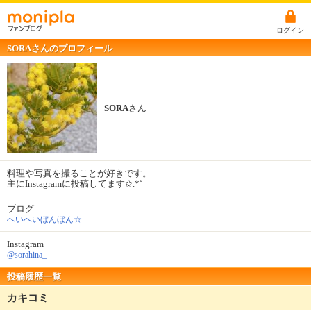
ログイン
SORAさんのプロフィール
SORA
さん
料理や写真を撮ることが好きです。
主にInstagramに投稿してます✩.*˚
ブログ
へいへいぼんぼん☆
Instagram
@sorahina_
投稿履歴一覧
カキコミ