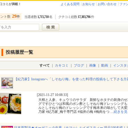
口コミが満載！
よくある質問
お知らせ
お問い合わせ
ファ
29
ベント数
件
当選者数
1,715,710
名
クチコミ総数
17,383,796
件
投稿履歴一覧
すべて
|
カキコミ
|
ブログ
|
画像
|
動画
|
インスタ
【紀乃家】Instagramへ「しそねり梅」を使った料理の投稿をして下さる
[2021-11-27 10:08:33]
大根と人参、キュウリのサラダ 新鮮なホタテの刺身のせ
グですひとつは和風のポン酢としそねり梅ドレッシングも
ルとしそねり梅のドレッシングです梅本来の味がして大変
乃家 #紀乃家_梅干専門店 #福井の梅 #梅肉をつ
…
続きを見
日本茶製法★オーガニック生葉（ナマハ）ルイボスティー 現品100名様！