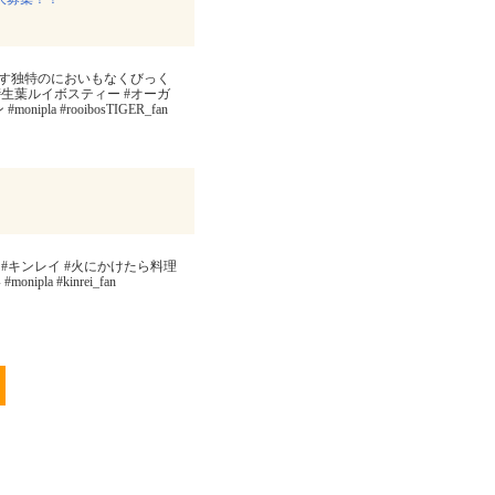
す独特のにおいもなくびっく
#生葉ルイボスティー #オーガ
a #rooibosTIGER_fan
#キンレイ #火にかけたら料理
a #kinrei_fan