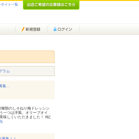
ンサイト一覧
グラム
方募集…
2種類のしそねり梅ドレッシン
う一つは洋風、オリーブオイ
美味しくいただきました！ #紀
る
大募集！！