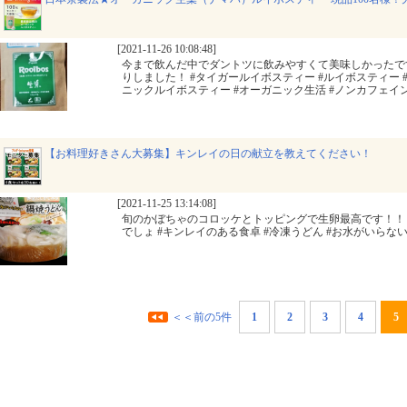
[2021-11-26 10:08:48]
今まで飲んだ中でダントツに飲みやすくて美味しかったで
りしました！ #タイガールイボスティー #ルイボスティー 
ニックルイボスティー #オーガニック生活 #ノンカフェイン #monipl
【お料理好きさん大募集】キンレイの日の献立を教えてください！
[2021-11-25 13:14:08]
旬のかぼちゃのコロッケとトッピングで生卵最高です！！ 
でしょ #キンレイのある食卓 #冷凍うどん #お水がいらない #monipl
＜＜前の5件
1
2
3
4
5