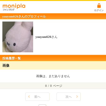
ログイン
yuuyum626さんのプロフィール
yuuyum626
さん
投稿履歴一覧
画像
画像は、まだありません
0
/
0
ページ
前へ
次へ