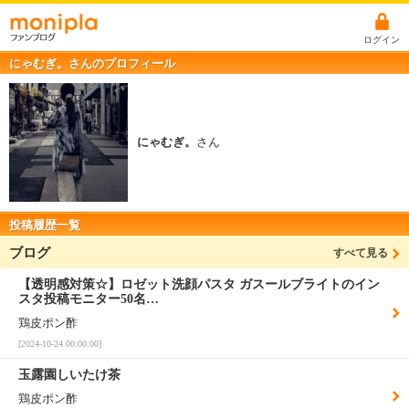
ログイン
にゃむぎ。さんのプロフィール
にゃむぎ。
さん
投稿履歴一覧
ブログ
すべて見る
【透明感対策☆】ロゼット洗顔パスタ ガスールブライトのイン
スタ投稿モニター50名…
鶏皮ポン酢
[2024-10-24 00:00:00]
玉露園しいたけ茶
鶏皮ポン酢