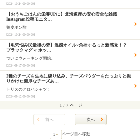
[2024-10-24 00:00:00]
【おうちごはんの栄養UPに】北海道産の安心安全な雑穀
Instagram投稿モニタ…
鶏皮ポン酢
[2024-10-24 00:00:00]
【毛穴悩み民最後の砦】温感オイル×角栓するっと新感覚！？
ブラックマグマ ホッ…
ついにウォーキング開始。
[2024-09-17 00:00:00]
2種のチーズを生地に練り込み、チーズパウダーをたっぷりと振
りかけた濃厚なチーズあ…
トリスのアロハシャツ！
[2024-09-12 00:00:00]
1
/
7
ページ
前へ
次へ
ページ目へ移動