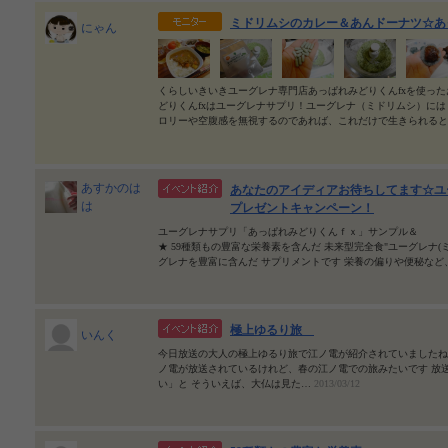
ミドリムシのカレー＆あんドーナツ☆あ
にゃん
くらしいきいきユーグレナ専門店あっぱれみどりくんfxを使っ
どりくんfxはユーグレナサプリ！ユーグレナ（ミドリムシ）に
ロリーや空腹感を無視するのであれば、これだけで生きられる
あすかのは
あなたのアイディアお待ちしてます☆ユ
は
プレゼントキャンペーン！
ユーグレナサプリ「あっぱれみどりくんｆｘ」サンプル＆ 
★ 59種類もの豊富な栄養素を含んだ 未来型完全食"ユーグレナ(
グレナを豊富に含んだ サプリメントです 栄養の偏りや便秘な
極上ゆるり旅
いんく
今日放送の大人の極上ゆるり旅で江ノ電が紹介されていましたね http//www
ノ電が放送されているけれど、春の江ノ電での旅みたいです 放
い」と そういえば、大仏は見た…
2013/03/12