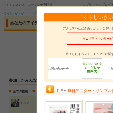
くらしいきいき ユーグレナ専門店
モニプラ ファンブログ T
くらしいきいき ユーグレナ専門店
イベント
あなたのアイディアお待ち
『くらしいき
あなたのアイディアお待ちしてます☆ユーグレナ入りク
アクセスいただきありがとうござい
モニプラ内でのサービ
モニタープレゼント
ユーグレナ
＆ ユ
モニターした感想の
終了したイベント、モニターに関
投稿方法
く
お問い合わせ先
参加したみんなの投稿
無料モニター・サンプル
注目の
全ての投稿
モニター投稿
イベント紹介
ユーグレナ
ミルク