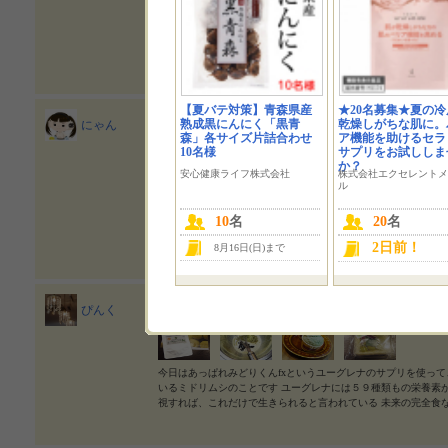
先日届いたユーグレナ試してみました最近注目のユーグレナ別名
うので、気になっていたんです緑の粉なんですが、ヨーグルトに
スが黒くなっちゃいましたダイエットの実感は有りませんが、
【夏バテ対策】青森県産
★20名募集★夏の冷
ユーグレナ（ミドリムシ）クッキーでテ
熟成黒にんにく「黒青
乾燥しがちな肌に。
にゃん
森」各サイズ片詰合わせ
ア機能を助けるセラ
きいきユーグレナ専門店
10名様
サプリをお試ししま
か？
安心健康ライフ株式会社
株式会社エクセレントメ
ル
ユーグレナクッキーでティータイム♪最近話題のミドリムシを使
10
名
20
名
クリ食感アーモンドパウダーも入ってリッチな味わい美味しかっ
いき専門店さんから以前紹介した、ミドリムシのレシピイベン
2日前！
8月16日(日)まで
ユーグレナ入りスイーツ作り
ぴんく
今日はあっぱれみどりくんfxというユーグレナのサプリを使って
いるミドリムシのことです ユーグレナには５９種類もの栄養素
視すれば、これだけで生きられると言われている 未来の完全食