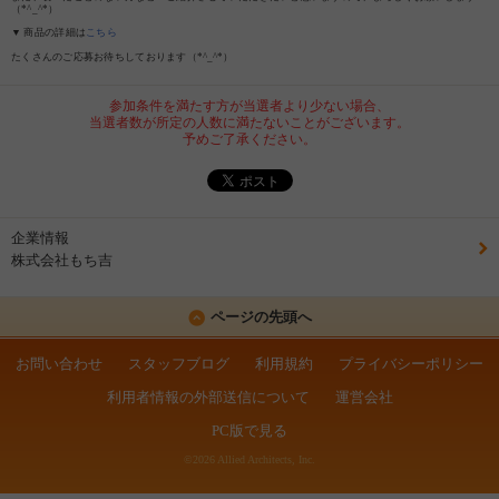
（*^_^*）
▼ 商品の詳細は
こちら
たくさんのご応募お待ちしております（*^_^*）
参加条件を満たす方が当選者より少ない場合、
当選者数が所定の人数に満たないことがございます。
予めご了承ください。
企業情報
株式会社もち吉
ページの先頭へ
お問い合わせ
スタッフブログ
利用規約
プライバシーポリシー
利用者情報の外部送信について
運営会社
PC版で見る
©2026 Allied Architects, Inc.