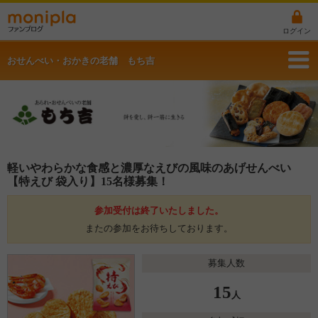
ログイン
おせんべい・おかきの老舗 もち吉
軽いやわらかな食感と濃厚なえびの風味のあげせんべい
【特えび 袋入り】15名様募集！
参加受付は終了いたしました。
またの参加をお待ちしております。
募集人数
15
人