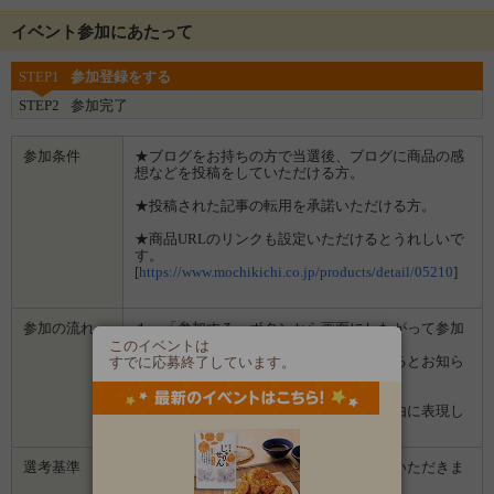
イベント参加にあたって
STEP1
参加登録をする
STEP2
参加完了
参加条件
★ブログをお持ちの方で当選後、ブログに商品の感
想などを投稿をしていただける方。
★投稿された記事の転用を承諾いただける方。
★商品URLのリンクも設定いただけるとうれしいで
す。
[
https://www.mochikichi.co.jp/products/detail/05210
]
参加の流れ
１．「参加する」ボタンから画面にしたがって参加
します。
このイベントは
２．募集期間の終了後、企業から選ばれるとお知ら
すでに応募終了しています。
せがあります。
３．企業から商品などが届きます。
４．試していただいた感想や口コミを自由に表現し
て投稿してください。
選考基準
ブログやインスタグラムを参考にさせていただきま
す。