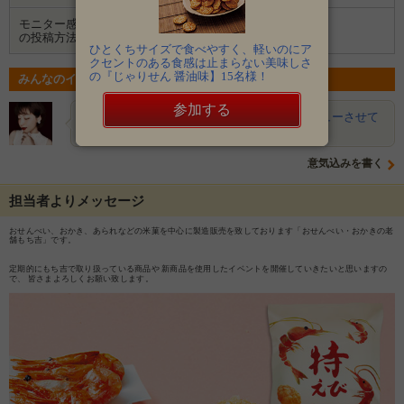
モニター感想
ブログ
Instagram
の投稿方法
ひとくちサイズで食べやすく、軽いのにア
クセントのある食感は止まらない美味しさ
の『じゃりせん 醤油味】15名様！
みんなのイベントの意気込み
参加する
Ruka
海老のお菓子が大好きなので、ぜひレビューさせて
いただきたいです。よろしくお…
意気込みを書く
担当者よりメッセージ
おせんべい、おかき、あられなどの米菓を中心に製造販売を致しております「おせんべい・おかきの老
舗もち吉」です。
定期的にもち吉で取り扱っている商品や 新商品を使用したイベントを開催していきたいと思いますの
で、 皆さまよろしくお願い致します。