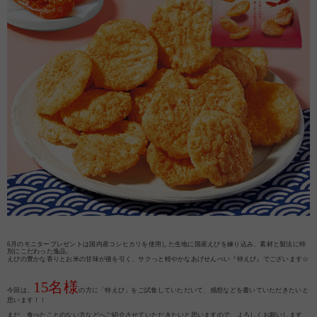
6月のモニタープレゼントは国内産コシヒカリを使用した生地に国産えびを練り込み、素材と製法に特
別にこだわった逸品。
えびの豊かな香りとお米の甘味が後を引く、サクっと軽やかなあげせんべい『特えび』でございます☆
15名様
今回は、
の方に「特えび」をご試食していただいて、感想などを書いていただきたいと
思います！！
まだ、食べたことのない方などへご紹介させていただきたいと思いますので、よろしくお願いします