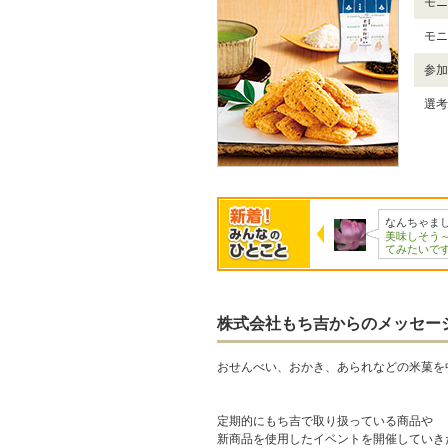
モニ
モニ
参加
選考
Ruka
ao
なんちゃま
おかき大好きです！
とても気になるので
美味しそう
是非レビューさ…
是非食べててみ…
てみたいで
株式会社もち吉からのメッセー
おせんべい、おかき、あられなどの米菓を
定期的にもち吉で取り扱っている商品や
新商品を使用したイベントを開催していき