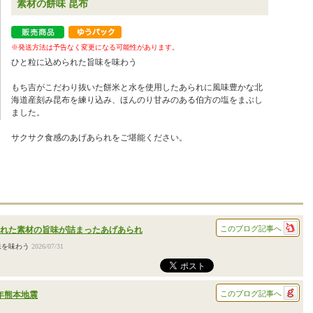
素材の餅味 昆布
※発送方法は予告なく変更になる可能性があります。
ひと粒に込められた旨味を味わう
もち吉がこだわり抜いた餅米と水を使用したあられに風味豊かな北
海道産刻み昆布を練り込み、ほんのり甘みのある伯方の塩をまぶし
ました。
サクサク食感のあげあられをご堪能ください。
このブログ記事へ
れた素材の旨味が詰まったあげあられ
味を味わう
2026/07/31
このブログ記事へ
年熊本地震