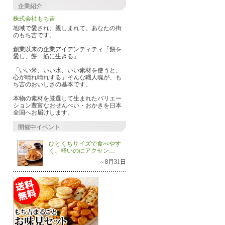
企業紹介
株式会社もち吉
地域で愛され、親しまれて。あなたの街
のもち吉です。
創業以来の企業アイデンティティ「餅を
愛し、餅一筋に生きる」
「いい米、いい水、いい素材を使うと、
心が晴れ晴れする」そんな職人魂が、も
ち吉のおいしさの基本です。
本物の素材を厳選して生まれたバリエー
ション豊富なおせんべい・おかきを日本
ちゃろ
りなぽん
なおっち
全国へお届けします。
もち吉こだわりの餅
採用いただきました
素材の餅味 
米や昆布、伯方…
ら、魅力が伝わ…
艸＾*)も…
開催中イベント
ひとくちサイズで食べやす
く、軽いのにアクセン…
～8月31日