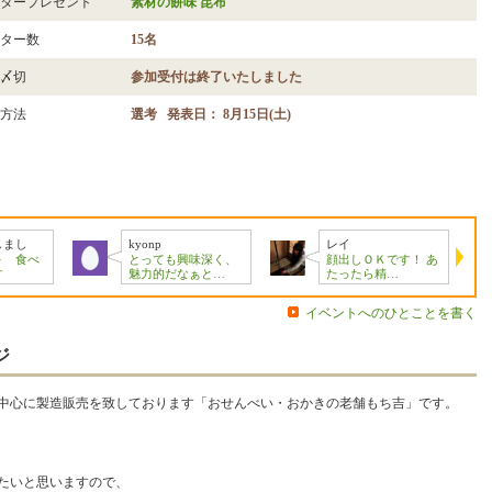
タープレゼント
素材の餅味 昆布
ター数
15名
〆切
参加受付は終了いたしました
方法
選考 発表日： 8月15日(土)
しまし
kyonp
レイ
～ 食べ
とっても興味深く、
顔出しＯＫです！ あ
す
魅力的だなぁと…
たったら精…
イベントへのひとことを書く
ジ
中心に製造販売を致しております「おせんべい・おかきの老舗もち吉」です。
たいと思いますので、