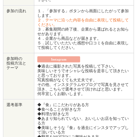
参加の流れ
１．「参加する」ボタンから画面にしたがって参加
します。
２．テーマに沿った内容を自由に表現して投稿して
ください。
３．募集期間の終了後、企業から選ばれるとお知ら
せがあります。
４．企業から商品などが届きます。
５．試していただいた感想や口コミを自由に表現し
て投稿してください。
参加時の
Instagram
投稿方法と
◆過去に撮影された写真を投稿して下さい。
テーマ
美味しいそうでオシャレな投稿を是非して頂きたい
と思っております。
写真投稿がなくても大丈夫です。
その他、インスタグラムやブログで写真を見させて
頂き、こちらで選考させて頂ければと思います。
何卒宜しくお願いします。
選考基準
◆『食』にこだわりがある方
◆食べることが好きな方
◆料理が好きな方
◆あまり知られていない、おいしいお店を知ってい
る方
◆美味しそうな『食』を過去にインスタでアップし
て頂いている方
◆野菜をMOTTOにご興味がある方