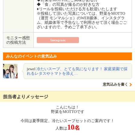
◆「食」の写真が撮るのが好きな方
♦リールを投稿いただける方も歓迎いたします
※投稿して頂いた写真については、野菜をMOTTO
（運営 モンマルシェ）のWEB媒体、インスタグラ
ム、紙媒体等で予告なしで利用させて頂く場合ごご
ざいますので、予めご了承下さい。
モニター感想
Instagram
の投稿方法
みんなのイベントの意気込み
jewel
冷たいスープ、とても気になります！ 家庭菜園で採
れるレタスやトマトを添え…
意気込みを書く
担当者よりメッセージ
こんにちは！
野菜をMOTTOです
今回は夏季限定、冷たいスープセットのご案内です！
10
名
人数は