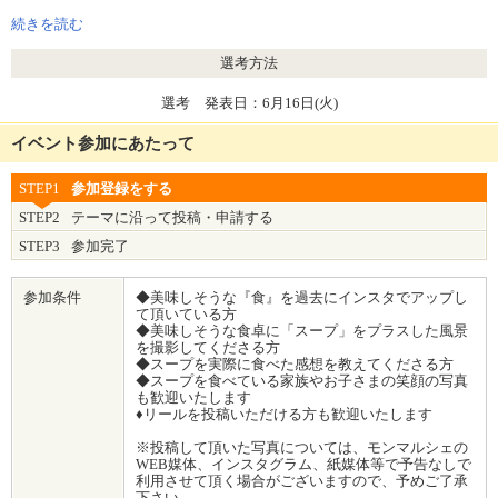
・冷たいトマトのポタージュ
・冷たいかぼちゃのポタージュ
続きを読む
・冷たいネギのポタージュ ×各1個
選考方法
選考 発表日：6月16日(火)
イベント参加にあたって
STEP1
参加登録をする
STEP2
テーマに沿って投稿・申請する
STEP3
参加完了
参加条件
◆美味しそうな『食』を過去にインスタでアップし
て頂いている方
◆美味しそうな食卓に「スープ」をプラスした風景
を撮影してくださる方
◆スープを実際に食べた感想を教えてくださる方
◆スープを食べている家族やお子さまの笑顔の写真
も歓迎いたします
♦リールを投稿いただける方も歓迎いたします
※投稿して頂いた写真については、モンマルシェの
WEB媒体、インスタグラム、紙媒体等で予告なしで
利用させて頂く場合がございますので、予めご了承
下さい。