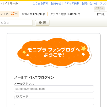
ンサイトモール
よくある質問
お知らせ
メディア掲載
お問い合わせ
ファ
27
ベント数
件
当選者数
1,715,710
名
クチコミ総数
17,383,796
件
【注目】
メールアドレスでログイン
メールアドレス
パスワード