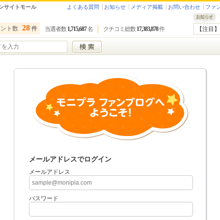
ンサイトモール
よくある質問
お知らせ
メディア掲載
お問い合わせ
ファ
28
ベント数
件
当選者数
1,715,687
名
クチコミ総数
17,383,878
件
【注目】
メールアドレスでログイン
メールアドレス
パスワード