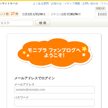
ンサイトモール
よくある質問
お知らせ
メディア掲載
お問い合わせ
ファ
27
ベント数
件
当選者数
1,715,710
名
クチコミ総数
17,383,796
件
【注目】
メールアドレスでログイン
メールアドレス
パスワード