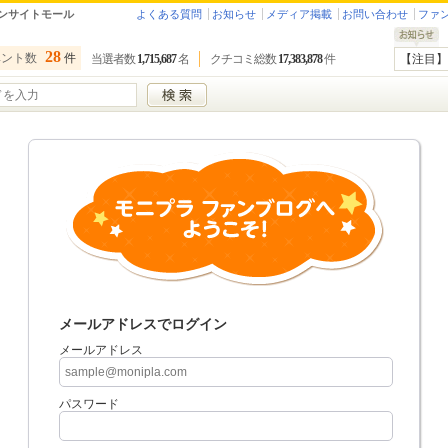
ンサイトモール
よくある質問
お知らせ
メディア掲載
お問い合わせ
ファ
28
ベント数
件
当選者数
1,715,687
名
クチコミ総数
17,383,878
件
【注目】
メールアドレスでログイン
メールアドレス
パスワード