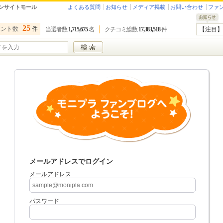
ンサイトモール
よくある質問
お知らせ
メディア掲載
お問い合わせ
ファ
25
ベント数
件
当選者数
1,715,675
名
クチコミ総数
17,383,518
件
【注目】
メールアドレスでログイン
メールアドレス
パスワード