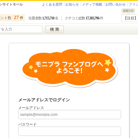
ンサイトモール
よくある質問
お知らせ
メディア掲載
お問い合わせ
ファ
27
ベント数
件
当選者数
1,715,710
名
クチコミ総数
17,383,796
件
【注目】
メールアドレスでログイン
メールアドレス
パスワード