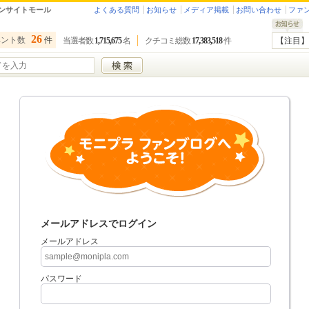
ンサイトモール
よくある質問
お知らせ
メディア掲載
お問い合わせ
ファ
26
ベント数
件
当選者数
1,715,675
名
クチコミ総数
17,383,518
件
【注目】
メールアドレスでログイン
メールアドレス
パスワード