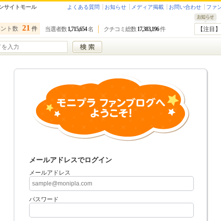
ンサイトモール
よくある質問
お知らせ
メディア掲載
お問い合わせ
ファ
21
ベント数
件
当選者数
1,715,654
名
クチコミ総数
17,383,196
件
【注目】
メールアドレスでログイン
メールアドレス
パスワード