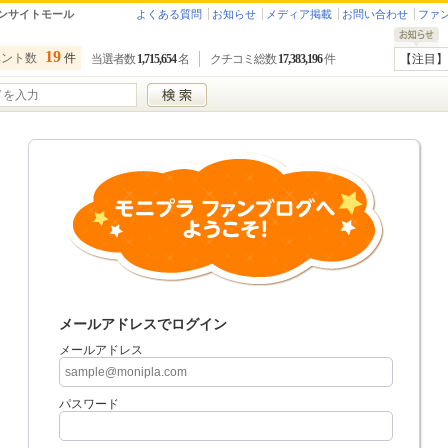
ンサイトモール
よくある質問
お知らせ
メディア掲載
お問い合わせ
ファ
19
ベント数
件
当選者数
1,715,654
名
クチコミ総数
17,383,196
件
【注目】
メールアドレスでログイン
メールアドレス
パスワード