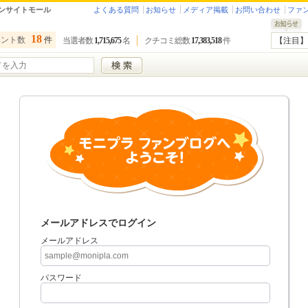
ンサイトモール
よくある質問
お知らせ
メディア掲載
お問い合わせ
ファ
18
ベント数
件
当選者数
1,715,675
名
クチコミ総数
17,383,518
件
【注目】
メールアドレスでログイン
メールアドレス
パスワード