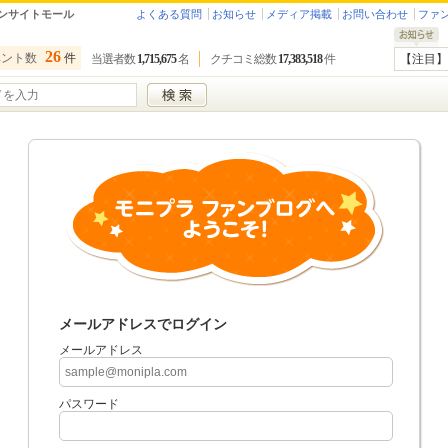
ンサイトモール
よくある質問
お知らせ
メディア掲載
お問い合わせ
ファ
26
ベント数
件
当選者数
1,715,675
名
クチコミ総数
17,383,518
件
【注目】
メールアドレスでログイン
メールアドレス
パスワード