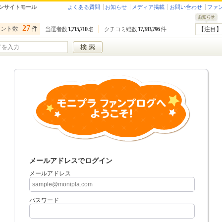
ンサイトモール
よくある質問
お知らせ
メディア掲載
お問い合わせ
ファ
27
ベント数
件
当選者数
1,715,710
名
クチコミ総数
17,383,796
件
【注目】
メールアドレスでログイン
メールアドレス
パスワード