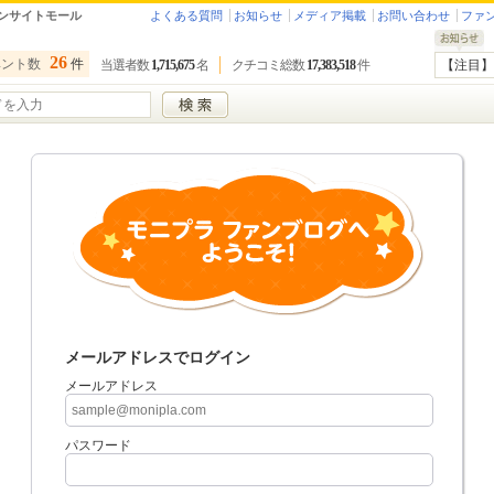
ンサイトモール
よくある質問
お知らせ
メディア掲載
お問い合わせ
ファ
26
ベント数
件
当選者数
1,715,675
名
クチコミ総数
17,383,518
件
【注目】
メールアドレスでログイン
メールアドレス
パスワード