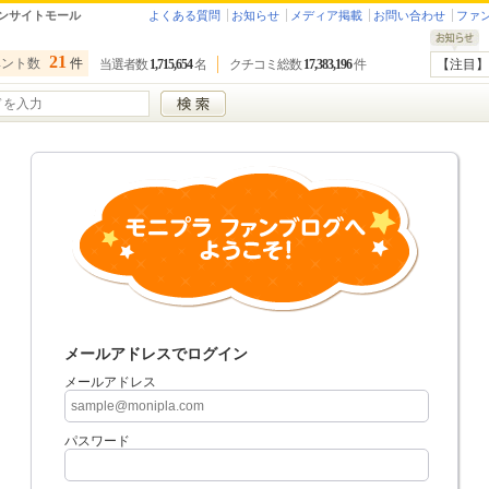
ンサイトモール
よくある質問
お知らせ
メディア掲載
お問い合わせ
ファ
21
ベント数
件
当選者数
1,715,654
名
クチコミ総数
17,383,196
件
【注目】
メールアドレスでログイン
メールアドレス
パスワード