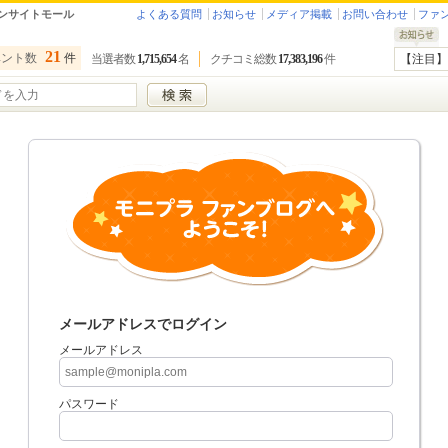
ンサイトモール
よくある質問
お知らせ
メディア掲載
お問い合わせ
ファ
21
ベント数
件
当選者数
1,715,654
名
クチコミ総数
17,383,196
件
【注目】
メールアドレスでログイン
メールアドレス
パスワード