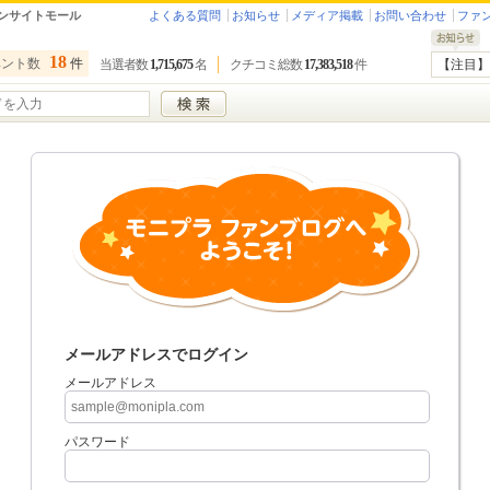
ンサイトモール
よくある質問
お知らせ
メディア掲載
お問い合わせ
ファ
18
ベント数
件
当選者数
1,715,675
名
クチコミ総数
17,383,518
件
【注目】
メールアドレスでログイン
メールアドレス
パスワード