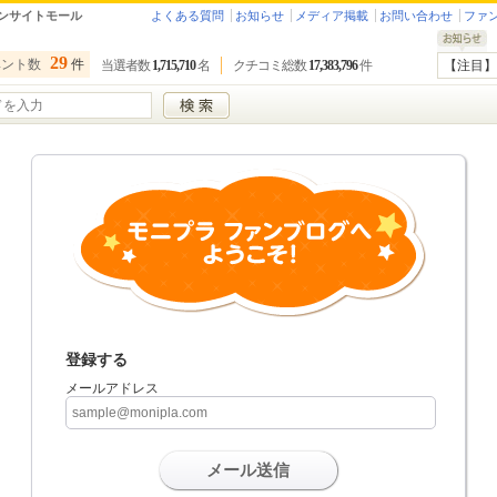
ンサイトモール
よくある質問
お知らせ
メディア掲載
お問い合わせ
ファ
29
ベント数
件
当選者数
1,715,710
名
クチコミ総数
17,383,796
件
【注目】
登録する
メールアドレス
メール送信