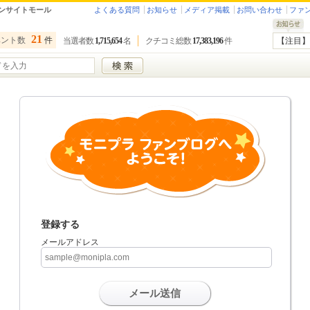
ンサイトモール
よくある質問
お知らせ
メディア掲載
お問い合わせ
ファ
21
ベント数
件
当選者数
1,715,654
名
クチコミ総数
17,383,196
件
【注目】
登録する
メールアドレス
メール送信