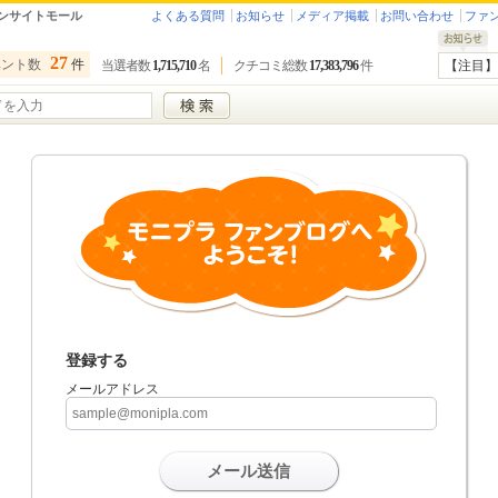
ンサイトモール
よくある質問
お知らせ
メディア掲載
お問い合わせ
ファ
27
ベント数
件
当選者数
1,715,710
名
クチコミ総数
17,383,796
件
【注目】
登録する
メールアドレス
メール送信