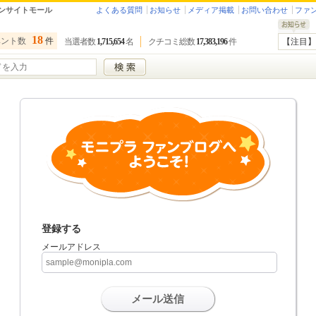
ンサイトモール
よくある質問
お知らせ
メディア掲載
お問い合わせ
ファ
18
ベント数
件
当選者数
1,715,654
名
クチコミ総数
17,383,196
件
【注目】
登録する
メールアドレス
メール送信