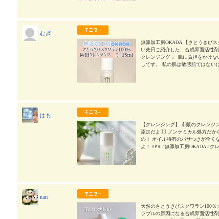
OKADA #クレンジング #無添加クレン
むぎ
無添加工房OKADA 【さとうきびス
い先日ご紹介した、合成界面活性剤
クレンジング 』 肌に負担をかけな
しです。 私の肌は敏感肌ではない
てくることが多くなります。 今年
ることが増えてきたところでした。
えば最近ヒリヒリしてないな」と。
れる、さとうきび由来のスクワラン
パサつきもなく、しっとりとした洗
心。 気になる方は公式サイトをチェック
はも
ww.mutenka-okada.com/item/
レンジング #monipla
2026/07/14
【クレンジング】 市販のクレンジ
添加だよ🙅‍♀️ ノンケミカル処
の！ オイル特有のパサつきが全く
よ！ #PR #無添加工房OKADA #ク
nan
天然のさとうきびスクワラン100％✨ 無
ラブルの原因になる合成界面活性剤を