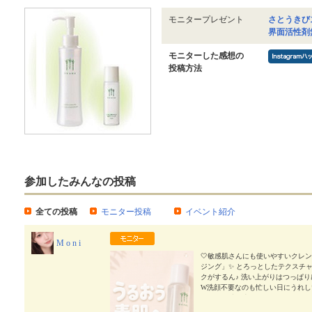
モニタープレゼント
さとうきび
界面活性剤
モニターした感想の
投稿方法
参加したみんなの投稿
全ての投稿
モニター投稿
イベント紹介
M o n i
🤍敏感肌さんにも使いやすいクレ
ジング」✨ とろっとしたテクスチ
クがするん♪ 洗い上がりはつっぱり
W洗顔不要なのも忙しい日にうれしいポ
とりした洗い上がりが好き ✔︎ 毎
ェックしてみてください🤍 気になっ