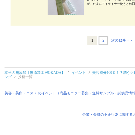
が、たまにアイライナー使うと何回
ンジングはとろっとしていてメイク
はわかりやすいように肌に直接のせ
ぬる感やつっぱり感もなかったです🙆
からないものを 選びたいですよね
てみてね⭐️ #PR #無添加工房OKAD
7/06
1
2
次の12件＞＞
本当の無添加【無添加工房OKADA】
イベント
美容成分100％！？潤う
ング
投稿一覧
美容・美白・コスメ のイベント（商品モニター募集・無料サンプル・試供品情
企業・会員の不正行為に関する