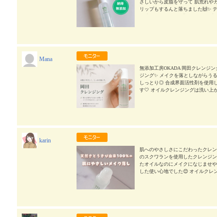
さしいから皮脂を守って 肌荒れやカサ
リップもするんと落ちました🙌✨ 
も残りませんでした🥰 #PR #無添加
nipla
2026/07/13
Mana
無添加工房OKADA 岡田クレンジ
ジング✨ メイクを落としながらう
しっとり◎ 合成界面活性剤を使用
す🤍 オイルクレンジングは洗い
パサつきが気になりにくく、しっと
作られているので、毎日のクレンジン
工房OKADA #クレンジング #無添加ク
karin
肌へのやさしさにこだわったクレンジ
のスクワランを使用したクレンジン
たオイルなのにメイクになじませや
した使い心地でした😊 オイルク
ちらはうるおいを残したような洗い
で、肌への負担をできるだけ抑えた
した💚 これはミニサイズです✈️ ま
レンジング #無添加クレンジング #mo