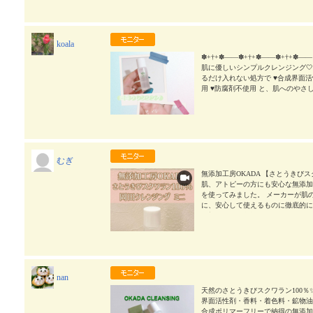
ka #PR #無添加工房OKADA #クレ
koala
✽+†+✽――✽+†+✽――✽+†+✽―― ⁡
肌に優しいシンプルクレンジング🤍 
るだけ入れない処方で ♥合成界面活
用 ♥防腐剤不使用 と、肌へのやさし
ルなのに肌になじませるとメイクや
☺️ 乾燥しやすい季節や肌がゆらぎ
シンプルな成分だからスキンケアに
象でした🌿‬ ⁡ 華やかな香りや
いる方におすすめしたいアイテムです🕊 
工房OKADA #クレンジング #無添加ク
むぎ
無添加工房OKADA 【さとうきびス
肌、アトピーの方にも安心な無添加
を使ってみました。 メーカーが肌
に、安心して使えるものに徹底的に
添加で、肌に負担をかけない、天然
す。 さとうきび由来のスクワラン
と保湿効果も発揮します。 オイル
く、しっとりとした洗い上がり✨ 
中なので、気になる方はチェックしてみ
ング #無添加クレンジング #monipl
nan
天然のさとうきびスクワラン100％✨ 無
界面活性剤・香料・着色料・鉱物油
合成ポリマーフリーで納得の無添加