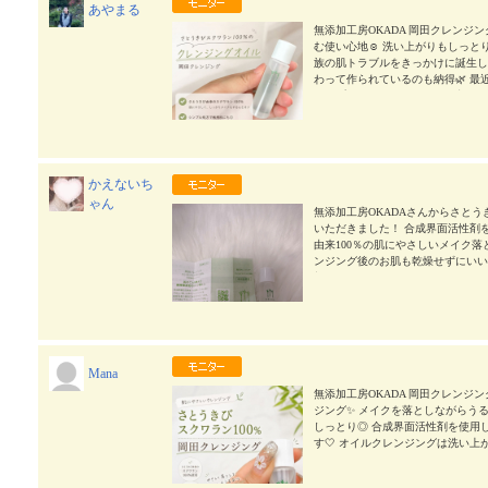
あやまる
無添加工房OKADA 岡田クレンジ
む使い心地☺️ 洗い上がりもしっと
族の肌トラブルをきっかけに誕生し
わって作られているのも納得🌿 
シンプルなスキンケアを取り入れる
クしてみてください♪ #PR #無添加工
ipla
2026/07/11
かえないち
ゃん
無添加工房OKADAさんからさとうき
いただきました！ 合成界面活性剤
由来100％の肌にやさしいメイク落と
ンジング後のお肌も乾燥せずにいい感じ
加クレンジング #monipla
2026/07/08
Mana
無添加工房OKADA 岡田クレンジ
ジング✨ メイクを落としながらう
しっとり◎ 合成界面活性剤を使用
す🤍 オイルクレンジングは洗い
パサつきが気になりにくく、しっと
作られているので、毎日のクレンジング