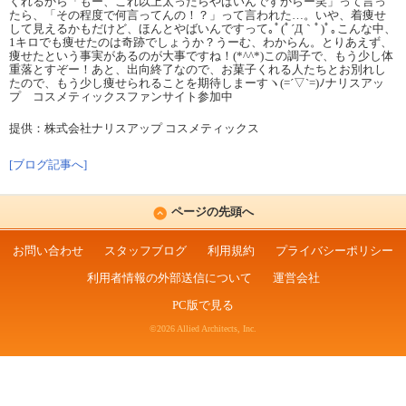
くれるから「もー、これ以上太ったらやばいんですからー笑」って言っ
たら、「その程度で何言ってんの！？」って言われた…。いや、着痩せ
して見えるかもだけど、ほんとやばいんですって｡ﾟ(ﾟ´Д｀ﾟ)ﾟ｡こんな中、
1キロでも痩せたのは奇跡でしょうか？うーむ、わからん。とりあえず、
痩せたという事実があるのが大事ですね！(*^^*)この調子で、もう少し体
重落とすぞー！あと、出向終了なので、お菓子くれる人たちとお別れし
たので、もう少し痩せられることを期待しまーすヽ(=´▽`=)ﾉナリスアッ
プ コスメティックスファンサイト参加中
提供：株式会社ナリスアップ コスメティックス
[ブログ記事へ]
ページの先頭へ
お問い合わせ
スタッフブログ
利用規約
プライバシーポリシー
利用者情報の外部送信について
運営会社
PC版で見る
©2026 Allied Architects, Inc.