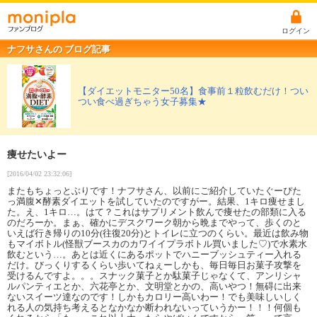
ログイン
ナフサさんの ブログ記事
【ダイエットモニター50名】食事前１粒飲むだけ！つい
つい食べ過ぎちゃう女子募集★
痩せたいよー
[2016/04/02 23:32:06]
またもちょっとぶりです！ナフサさん、以前にご紹介していたぐーぴた
っ満腹✕酵素ダイエットを試していたのですがー。結果、1キロ痩せまし
た。え、1キロ…。はて？これはサプリメント飲んで痩せたの部類に入る
のだろーか。まぁ、確かにデスクワーク朝から晩までやって、歩くのと
いえば行き帰りの10分(往復20分)とトイレに立つのくらい。最近は飲み物
もマイボトル(怪獣ブースカのカワイイプラボトル買いました♡)で水素水
飲むという…。あとは近くにあるポットでハニーブッシュティー入れる
だけ。びっくりするくらい歩いてねぇーしかも、毎日毎日お菓子攻撃を
受けるんですよ。。。スナック菓子とか駄菓子じゃなくて、アンリシャ
ルパンティエとか、六花亭とか、文明堂とかの、高いやつ！無碍に出来
ないスイーツ達なのです！しかもカロリー高いわー！でも美味しいしく
れる人の気持ち考えるとなかなか断われないっていうかー！！！何個も