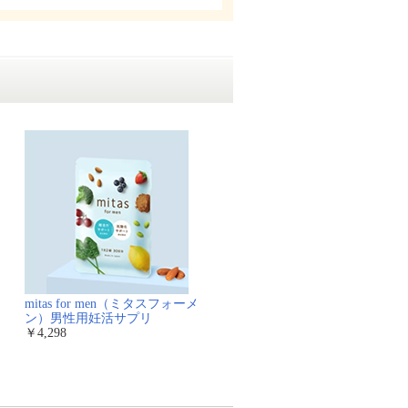
mitas for men（ミタスフォーメ
ン）男性用妊活サプリ
￥4,298