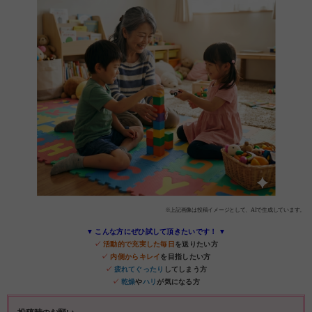
※上記画像は投稿イメージとして、AIで生成しています。
▼ こんな方にぜひ試して頂きたいです！ ▼
✓
活動的で充実した毎日
を送りたい方
✓
内側からキレイ
を目指したい方
✓
疲れてぐったり
してしまう方
✓
乾燥
や
ハリ
が気になる方