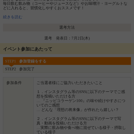
毎日飲む飲み物（コーヒーやジュースなど）やお味噌汁・ヨーグルトな
どに入れると、習慣化しやすくおススメです！
また、卵料理や炒め物、カレーやハンバーグ・ドレッシングなど、お料
続きを読む
理に混ぜればいつもの食事がコラーゲンレシピに！
アイデアひとつで使い方が広がります。
選考方法
選考 発表日：7月2日(木)
イベント参加にあたって
STEP1
参加登録をする
STEP2
参加完了
参加条件
ご当選者様にご協力いただきたいこと
１．インスタグラム等のSNSに以下のテーマでご感
想を投稿いただける方
… 『ニッピコラーゲン100』の味や続けやすさにつ
いてのご感想
… どんな「理想の将来像」が作れたら嬉しい？
２．インスタグラム等のSNSに以下のテーマで写
真・動画を投稿いただける方
…実際に飲み物や食べ物に混ぜている様子・摂取し
ている様子