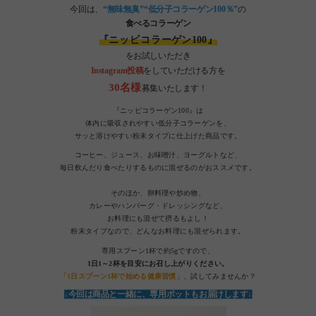
今回は、
“無味無臭”“低分子コラーゲン100％”
の
食べるコラーゲン
『ニッピコラーゲン100』
をお試しいただき
Instagram投稿
をしていただける方を
30名様
募集いたします！
『ニッピコラーゲン100』は
体内に吸収されやすい低分子コラーゲンを、
サッと溶けやすい粉末タイプに仕上げた商品です。
コーヒー、ジュース、お味噌汁、ヨーグルトなど、
毎日飲んだり食べたりするものに混ぜるのがおススメです。
そのほか、卵料理や炒め物、
カレーやハンバーグ・ドレッシングなど、
お料理にも混ぜて摂るもよし！
粉末タイプなので、どんなお料理にも混ぜられます。
専用スプーン1杯で約5gですので、
1日1～2杯を目安にお召し上がりください。
「1日スプーン1杯で始める健康習慣」
、試してみませんか？
↓今回は商品と一緒に、専用ポットもお届けします↓