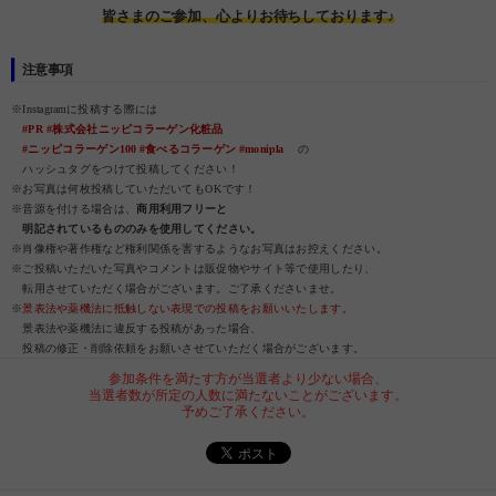
皆さまのご参加、心よりお待ちしております♪
注意事項
※Instagramに投稿する際には
#PR #株式会社ニッピコラーゲン化粧品
#ニッピコラーゲン100 #食べるコラーゲン #monipla
の
ハッシュタグをつけて投稿してください！
※お写真は何枚投稿していただいてもOKです！
※音源を付ける場合は、
商用利用フリーと
明記されているもののみを使用してください。
※肖像権や著作権など権利関係を害するようなお写真はお控えください。
※ご投稿いただいた写真やコメントは販促物やサイト等で使用したり、
転用させていただく場合がございます。ご了承くださいませ。
※
景表法や薬機法に抵触しない表現での投稿をお願いいたします。
景表法や薬機法に違反する投稿があった場合、
投稿の修正・削除依頼をお願いさせていただく場合がございます。
参加条件を満たす方が当選者より少ない場合、
当選者数が所定の人数に満たないことがございます。
予めご了承ください。