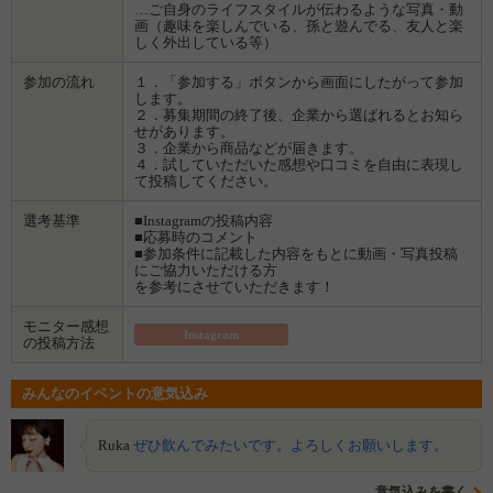
…ご自身のライフスタイルが伝わるような写真・動
画（趣味を楽しんでいる、孫と遊んでる、友人と楽
しく外出している等）
参加の流れ
１．「参加する」ボタンから画面にしたがって参加
します。
２．募集期間の終了後、企業から選ばれるとお知ら
せがあります。
３．企業から商品などが届きます。
４．試していただいた感想や口コミを自由に表現し
て投稿してください。
選考基準
■Instagramの投稿内容
■応募時のコメント
■参加条件に記載した内容をもとに動画・写真投稿
にご協力いただける方
を参考にさせていただきます！
モニター感想
Instagram
の投稿方法
みんなのイベントの意気込み
Ruka
ぜひ飲んでみたいです。よろしくお願いします。
意気込みを書く