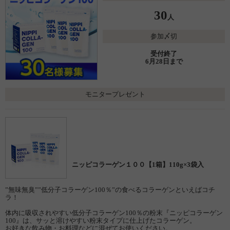
30
人
参加〆切
受付終了
6月28日まで
モニタープレゼント
ニッピコラーゲン１００【1箱】110g×3袋入
”無味無臭””低分子コラーゲン100％”の食べるコラーゲンといえばコチ
ラ！
体内に吸収されやすい低分子コラーゲン100％の粉末『ニッピコラーゲン
100』は、サッと溶けやすい粉末タイプに仕上げたコラーゲン。
お好きな飲み物・お料理などに混ぜてお使いください。