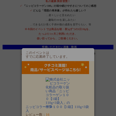
私の健康/美容習慣！
✓
『ニッピコラーゲン100』の味や続けやすさについてのご感想
✓
どんな「理想の将来像」が作れたら嬉しい？
…若々しいと言われたい
…趣味の○○を楽しみたい
…できるだけ長く子供や孫の成長を見守りたい、等
※今回のイベントでは商品を朝・夜5gずつの1日10gを、
たっぷり1ヶ月ご利用いただき、
使い切ってから、ご投稿ください。
投稿いただきたい画像・動画
このイベントは
✓
実際に飲み物や食べ物に混ぜている様子・摂取している様子
すでに応募終了しています。
ニッピコラーゲン１００【1箱】110g×3袋
入
レビュー数：
16